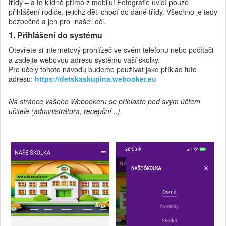
třídy – a to klidně přímo z mobilu! Fotografie uvidí pouze
přihlášení rodiče, jejichž děti chodí do dané třídy. Všechno je tedy
bezpečné a jen pro „naše“ oči.
1. Přihlášení do systému
Otevřete si internetový prohlížeč ve svém telefonu nebo počítači
a zadejte webovou adresu systému vaší školky.
Pro účely tohoto návodu budeme používat jako příklad tuto
adresu:
https://detskaskupina.webooker.eu
Na stránce vašeho Webookeru se přihlaste pod svým účtem
učitele (administrátora, recepční...)