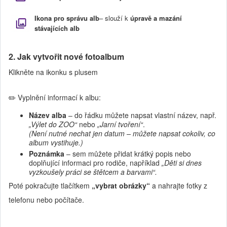
Ikona pro správu alb
– slouží k
úpravě a mazání
stávajících alb
2. Jak vytvořit nové fotoalbum
Klikněte na ikonku s plusem
✏️ Vyplnění informací k albu:
Název alba
– do řádku můžete napsat vlastní název, např.
„Výlet do ZOO“
nebo
„Jarní tvoření“
.
(Není nutné nechat jen datum – můžete napsat cokoliv, co
album vystihuje.)
Poznámka
– sem můžete přidat krátký popis nebo
doplňující informaci pro rodiče, například
„Děti si dnes
vyzkoušely práci se štětcem a barvami“.
Poté pokračujte tlačítkem
„vybrat obrázky“
a nahrajte fotky z
telefonu nebo počítače.