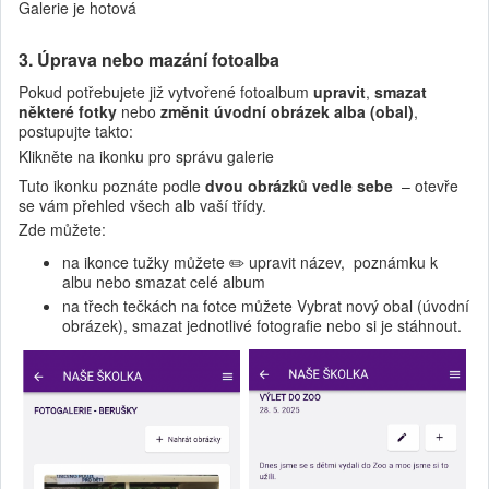
Galerie je hotová
3. Úprava nebo mazání fotoalba
Pokud potřebujete již vytvořené fotoalbum
upravit
,
smazat
některé fotky
nebo
změnit úvodní obrázek alba (obal)
,
postupujte takto:
Klikněte na ikonku pro správu galerie
Tuto ikonku poznáte podle
dvou obrázků vedle sebe
– otevře
se vám přehled všech alb vaší třídy.
Zde můžete:
na ikonce tužky můžete ✏️ upravit název, poznámku k
albu nebo smazat celé album
na třech tečkách na fotce můžete Vybrat nový obal (úvodní
obrázek), smazat jednotlivé fotografie nebo si je stáhnout.