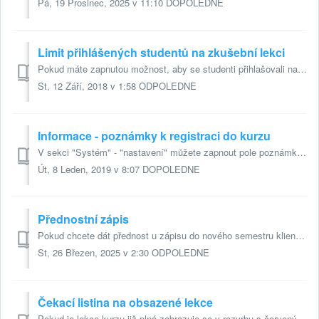
Pá, 19 Prosinec, 2025 v 11:10 DOPOLEDNE
Limit přihlášených studentů na zkušební lekci
Pokud máte zapnutou možnost, aby se studenti přihlašovali na zkušební hodiny, tak si nyní můžete nastavit maximální limit takto přihlášených studentů. Půjd...
St, 12 Září, 2018 v 1:58 ODPOLEDNE
Informace - poznámky k registraci do kurzu
V sekci "Systém" - "nastavení" můžete zapnout pole poznámka. Tuto poznámku pak vidí a mohou vyplnit klienti při registraci do kurzu. Vám...
Út, 8 Leden, 2019 v 8:07 DOPOLEDNE
Přednostní zápis
Pokud chcete dát přednost u zápisu do nového semestru klientům, kteří u Vás navštěvovali kurzy v předchozím semestru, můžete pro ně připravit přednostní záp...
St, 26 Březen, 2025 v 2:30 ODPOLEDNE
Čekací listina na obsazené lekce
Pokud je lekce kurzu již plná zobrazuje se v rozvrhu s červeným sloupkem vlevo. Do takto plné lekce je možné se přihlásit na čekací listinu. Po zaškrt...