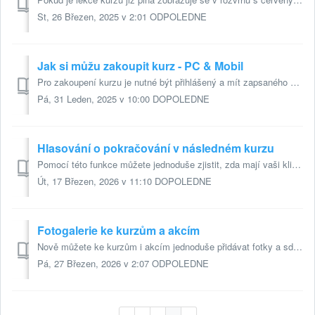
St, 26 Březen, 2025 v 2:01 ODPOLEDNE
Jak si můžu zakoupit kurz - PC & Mobil
Pro zakoupení kurzu je nutné být přihlášený a mít zapsaného studenta/studentku/studenty. (návod na registraci do systému nebo přihlášení) klikněte na Na...
Pá, 31 Leden, 2025 v 10:00 DOPOLEDNE
Hlasování o pokračování v následném kurzu
Pomocí této funkce můžete jednoduše zjistit, zda mají vaši klienti zájem pokračovat v kurzu i v dalším semestru. Klienti mohou přímo v systému vyjádřit svů...
Út, 17 Březen, 2026 v 11:10 DOPOLEDNE
Fotogalerie ke kurzům a akcím
Nově můžete ke kurzům i akcím jednoduše přidávat fotky a sdílet je s klienty. Fotky se automaticky zobrazí ve fotogalerii a klientům přijde notifikace v pro...
Pá, 27 Březen, 2026 v 2:07 ODPOLEDNE