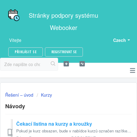
Stránky podpory systému
Webooker
Vítejte
Czech
PŘIHLÁSIT SE
REGISTROVAT SE
Řešení – úvod
Kurzy
Návody
Čekací listina na kurzy a kroužky
Pokud je kurz obsazen, bude v nabídce kurzů označen razítkem „Obsazeno“. Toto označení se zobrazuje pouze u přímé registrace do kurzů. U zkušebních hodin ne...