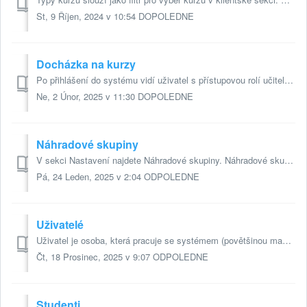
St, 9 Říjen, 2024 v 10:54 DOPOLEDNE
Docházka na kurzy
Po přihlášení do systému vidí uživatel s přístupovou rolí učitel, recepční a vyšší na úvodní stránce tlačítko "Docházka kurzy" (klientům se toto...
Ne, 2 Únor, 2025 v 11:30 DOPOLEDNE
Náhradové skupiny
V sekci Nastavení najdete Náhradové skupiny. Náhradové skupiny slouží k rozdělení kurzů do skupinek, ve kterých si budou vaši klienti moci čerpat náhrady. ...
Pá, 24 Leden, 2025 v 2:04 ODPOLEDNE
Uživatelé
Uživatel je osoba, která pracuje se systémem (povětšinou maminka, administrátor nebo učitelka). Nového uživatele založíte v sekci Uživatelé v modulu Uživate...
Čt, 18 Prosinec, 2025 v 9:07 ODPOLEDNE
Studenti