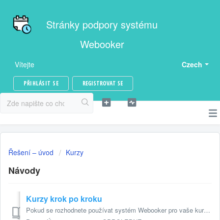
Stránky podpory systému
Webooker
Vítejte
Czech
PŘIHLÁSIT SE
REGISTROVAT SE
Řešení – úvod
Kurzy
Návody
Kurzy krok po kroku
Pokud se rozhodnete používat systém Webooker pro vaše kurzy, je třeba začít počátečním nastavením. (návody jsou rozepsané jednotlivě v dalších sekcích, sta...