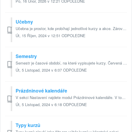
Po, 16 Únor, 2026 v 12:21 ODPOLEDNE
Učebny
Učebna je prostor, kde probíhají jednotlivé kurzy a akce. Zároveň je to i stránka rozvrhu, kam se plánují jednotlivé lekce. Při zakládání nové učebny pů...
Út, 15 Říjen, 2024 v 12:51 ODPOLEDNE
Semestry
Semestr je časové období, na které vypisujete kurzy. Červená políčka jsou povinná. Při zakládání nového semestru jdete do Administrace do sekce Nastavení...
Út, 5 Listopad, 2024 v 6:07 ODPOLEDNE
Prázdninové kalendáře
V sekci Nastavení najdete modul Prázdninové kalendáře. V tomto modulu si můžete připravit svůj vlastní kalendář dní, na které nebude systém při tvoření kurz...
Út, 5 Listopad, 2024 v 6:18 ODPOLEDNE
Typy kurzů
Typy kurzů slouží jako filtr pro výběr kurzů v klientské sekci. Usnadníte takto vašim novým klientům snazší výběr z vaší nabídky kurzů. V sekci ...