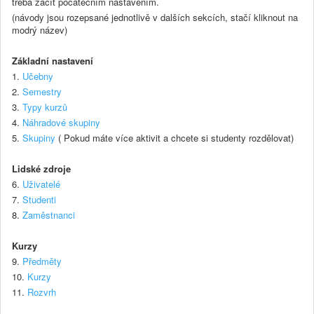
třeba začít počátečním nastavením.
(návody jsou rozepsané jednotlivě v dalších sekcích, stačí kliknout na
modrý název)
Základní nastavení
1.
Učebny
2.
Semestry
3.
Typy kurzů
4.
Náhradové skupiny
5.
Skupiny
( Pokud máte více aktivit a chcete si studenty rozdělovat)
Lidské zdroje
6.
Uživatelé
7.
Studenti
8.
Zaměstnanci
Kurzy
9.
Předměty
10.
Kurzy
11.
Rozvrh