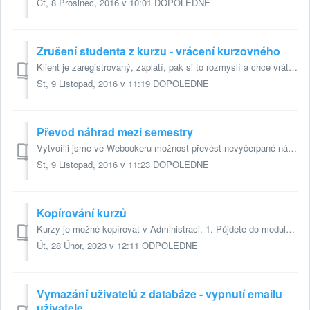
Čt, 8 Prosinec, 2016 v 10:01 DOPOLEDNE
Zrušení studenta z kurzu - vrácení kurzovného
Klient je zaregistrovaný, zaplatí, pak si to rozmyslí a chce vrátit peníze a zrušit kurz. Vyhovíme mu. Jak na to v systému? P...
St, 9 Listopad, 2016 v 11:19 DOPOLEDNE
Převod náhrad mezi semestry
Vytvořili jsme ve Webookeru možnost převést nevyčerpané náhrady klientů z jednoho semestru do druhého a nastavit platnost, do kdy si musí klienti tyto p...
St, 9 Listopad, 2016 v 11:23 DOPOLEDNE
Kopírování kurzů
Kurzy je možné kopírovat v Administraci. 1. Půjdete do modulu kurzy, nastavíte si semestr, ze kterého budete chtít kurzy kopírovat do jiného semestru. (...
Út, 28 Únor, 2023 v 12:11 ODPOLEDNE
Vymazání uživatelů z databáze - vypnutí emailu
uživatele