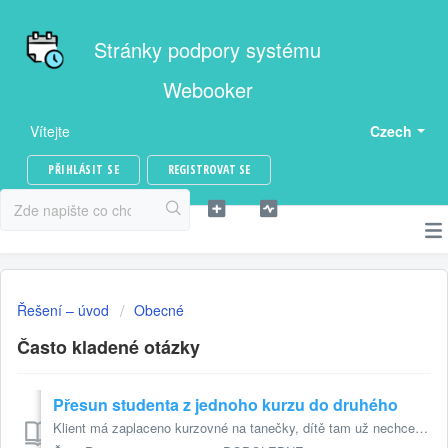
Stránky podpory systému
Webooker
Vítejte
Czech
PŘIHLÁSIT SE
REGISTROVAT SE
Řešení – úvod
Obecné
Často kladené otázky
Přesun studenta z jednoho kurzu do druhého
Klient má zaplaceno kurzovné na tanečky, dítě tam už nechce chodit a tak se s ním domluvíme, že bude chodit např. na výtvarku Což se občas děje. Co s ...