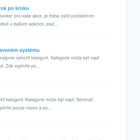
rok po kroku
oker pro vaše akce, je třeba začít počátečním
ivě v dalších sekcích, stač...
staveném systému
nejprve vytvořit kategorii. Kategorie může být např.
. Zde vyplníte po...
řit kategorii. Kategorie může být např. Seminář,
plníte pouze název a po...