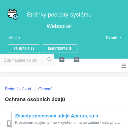
Stránky podpory systému
Webooker
Vítejte
Czech
PŘIHLÁSIT SE
REGISTROVAT SE
Řešení – úvod
Obecné
Ochrana osobních údajů
Zásady zpracování údajů Aperus, s.r.o.
K osobním údajům přímo v systému má po zadání hesla přístup: Uživatel - pouze ke svým údajům Správce - ke všem osobním údajům Správce může udělit p...