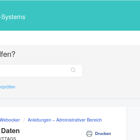
r-Systems
lfen?
erprüfen
t Webooker
Anleitungen – Administrativer Bereich
 Daten
Drucken
MITTAGS